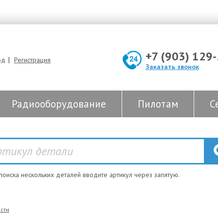
+7 (903) 129
|
од
Регистрация
Заказать звонок
Радиооборудование
Пилотам
С
 поиска нескольких деталей вводите артикул через запятую.
сти