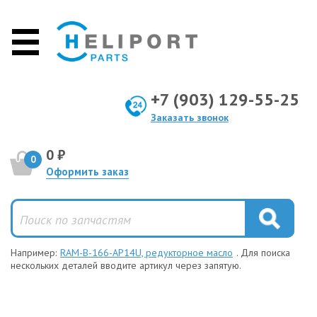
+7 (903) 129-55-25
Заказать звонок
0 ₽
0
Оформить заказ
Например:
RAM-B-166-AP14U, редукторное масло
. Для поиска
нескольких деталей вводите артикул через запятую.