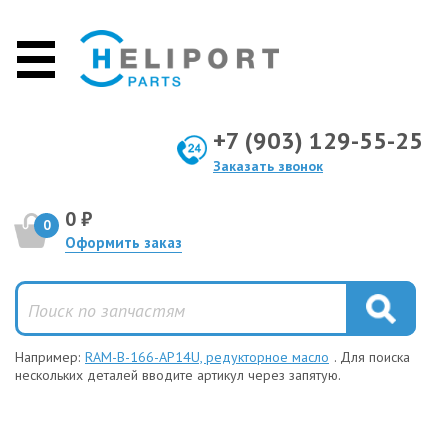
+7 (903) 129-55-25
Заказать звонок
0 ₽
0
Оформить заказ
Например:
RAM-B-166-AP14U, редукторное масло
. Для поиска
нескольких деталей вводите артикул через запятую.