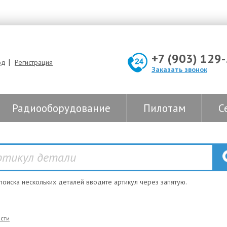
+7 (903) 129
|
од
Регистрация
Заказать звонок
Радиооборудование
Пилотам
С
 поиска нескольких деталей вводите артикул через запятую.
сти