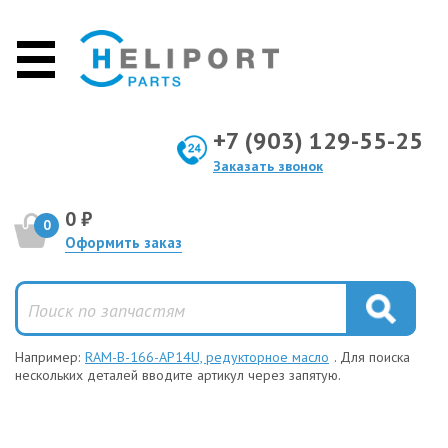
+7 (903) 129-55-25
Заказать звонок
0 ₽
0
Оформить заказ
Например:
RAM-B-166-AP14U, редукторное масло
. Для поиска
нескольких деталей вводите артикул через запятую.