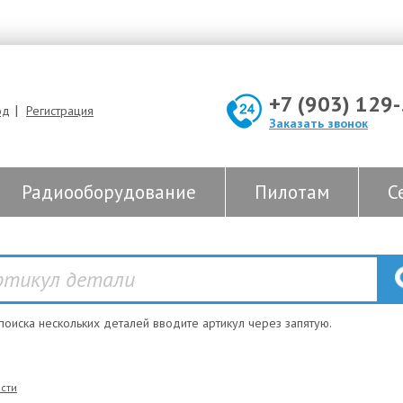
+7 (903) 129
|
од
Регистрация
Заказать звонок
Радиооборудование
Пилотам
С
 поиска нескольких деталей вводите артикул через запятую.
сти