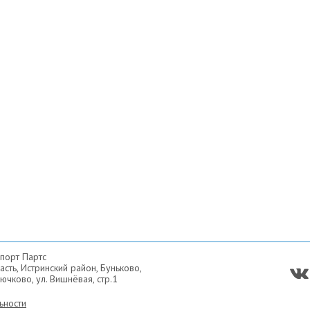
порт Партс
сть, Истринский район, Буньково,
ючково, ул. Вишнёвая, стр.1
ьности