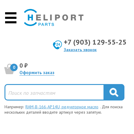
+7 (903) 129-55-25
Заказать звонок
0 ₽
0
Оформить заказ
Например:
RAM-B-166-AP14U, редукторное масло
. Для поиска
нескольких деталей вводите артикул через запятую.