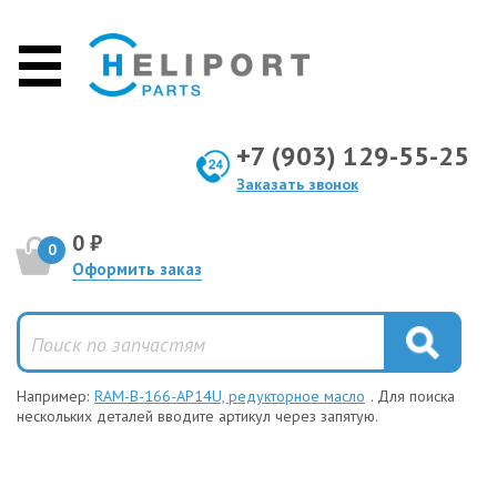
+7 (903) 129-55-25
Заказать звонок
0 ₽
0
Оформить заказ
Например:
RAM-B-166-AP14U, редукторное масло
. Для поиска
нескольких деталей вводите артикул через запятую.