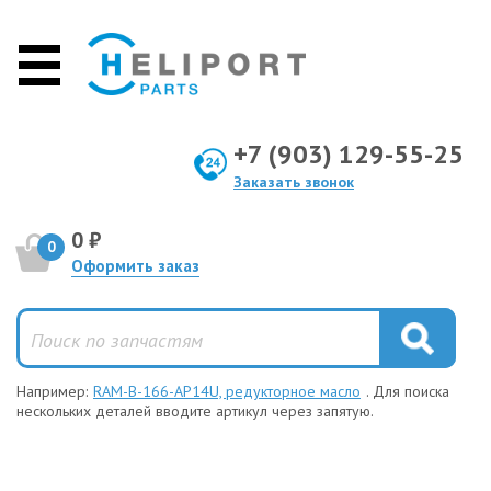
+7 (903) 129-55-25
Заказать звонок
0 ₽
0
Оформить заказ
Например:
RAM-B-166-AP14U, редукторное масло
. Для поиска
нескольких деталей вводите артикул через запятую.