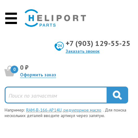
+7 (903) 129-55-25
Заказать звонок
0 ₽
0
Оформить заказ
Например:
RAM-B-166-AP14U, редукторное масло
. Для поиска
нескольких деталей вводите артикул через запятую.