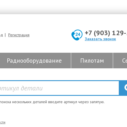
+7 (903) 129
|
од
Регистрация
Заказать звонок
Радиооборудование
Пилотам
С
 поиска нескольких деталей вводите артикул через запятую.
сти