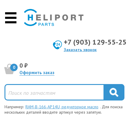
+7 (903) 129-55-25
Заказать звонок
0 ₽
0
Оформить заказ
Например:
RAM-B-166-AP14U, редукторное масло
. Для поиска
нескольких деталей вводите артикул через запятую.