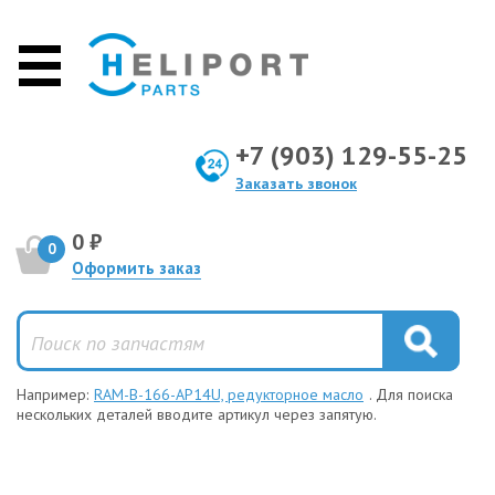
+7 (903) 129-55-25
Заказать звонок
0 ₽
0
Оформить заказ
Например:
RAM-B-166-AP14U, редукторное масло
. Для поиска
нескольких деталей вводите артикул через запятую.