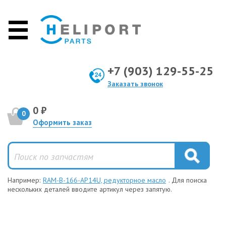
+7 (903) 129-55-25
Заказать звонок
0 ₽
0
Оформить заказ
Например:
RAM-B-166-AP14U, редукторное масло
. Для поиска
нескольких деталей вводите артикул через запятую.