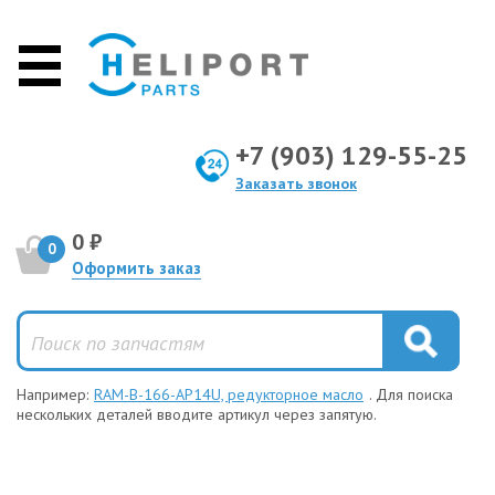
+7 (903) 129-55-25
Заказать звонок
0 ₽
0
Оформить заказ
Например:
RAM-B-166-AP14U, редукторное масло
. Для поиска
нескольких деталей вводите артикул через запятую.