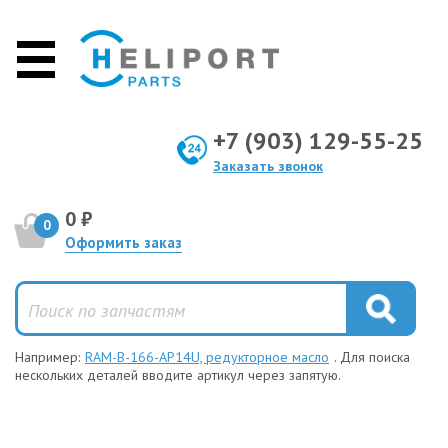
+7 (903) 129-55-25
Заказать звонок
0 ₽
0
Оформить заказ
Например:
RAM-B-166-AP14U, редукторное масло
. Для поиска
нескольких деталей вводите артикул через запятую.