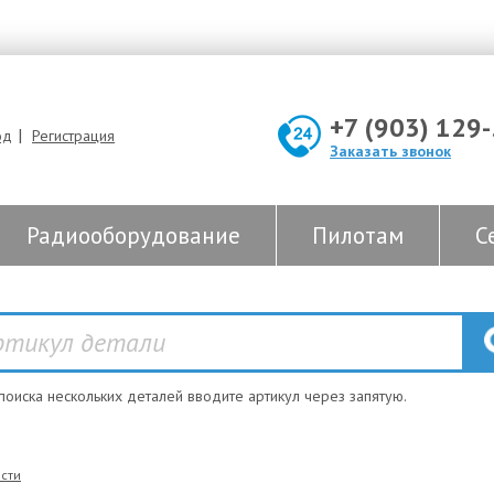
+7 (903) 129
|
од
Регистрация
Заказать звонок
Радиооборудование
Пилотам
С
 поиска нескольких деталей вводите артикул через запятую.
сти