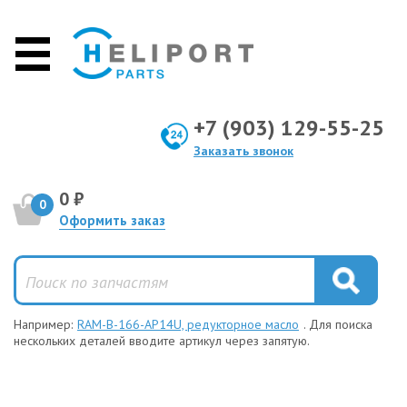
+7 (903) 129-55-25
Заказать звонок
0 ₽
0
Оформить заказ
Например:
RAM-B-166-AP14U, редукторное масло
. Для поиска
нескольких деталей вводите артикул через запятую.