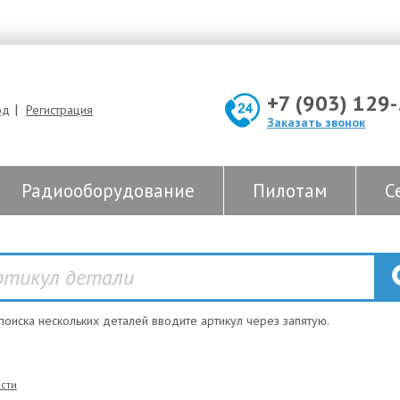
+7 (903) 129
|
од
Регистрация
Заказать звонок
Радиооборудование
Пилотам
С
 поиска нескольких деталей вводите артикул через запятую.
сти