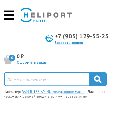
+7 (903) 129-55-25
Заказать звонок
0 ₽
0
Оформить заказ
Например:
RAM-B-166-AP14U, редукторное масло
. Для поиска
нескольких деталей вводите артикул через запятую.