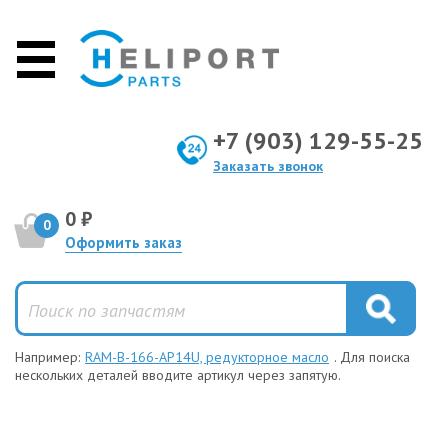
+7 (903) 129-55-25
Заказать звонок
0 ₽
0
Оформить заказ
Например:
RAM-B-166-AP14U, редукторное масло
. Для поиска
нескольких деталей вводите артикул через запятую.