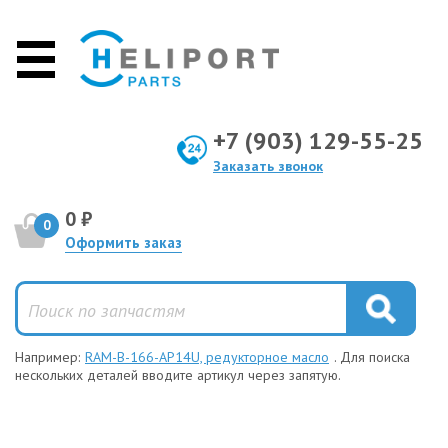
+7 (903) 129-55-25
Заказать звонок
0 ₽
0
Оформить заказ
Например:
RAM-B-166-AP14U, редукторное масло
. Для поиска
нескольких деталей вводите артикул через запятую.