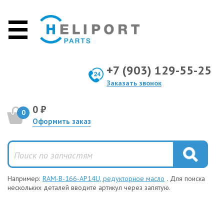
+7 (903) 129-55-25
Заказать звонок
0 ₽
0
Оформить заказ
Например:
RAM-B-166-AP14U, редукторное масло
. Для поиска
нескольких деталей вводите артикул через запятую.