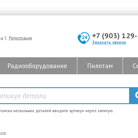
+7 (903) 129
|
од
Регистрация
Заказать звонок
Радиооборудование
Пилотам
С
 поиска нескольких деталей вводите артикул через запятую.
сти