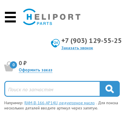
+7 (903) 129-55-25
Заказать звонок
0 ₽
0
Оформить заказ
Например:
RAM-B-166-AP14U, редукторное масло
. Для поиска
нескольких деталей вводите артикул через запятую.