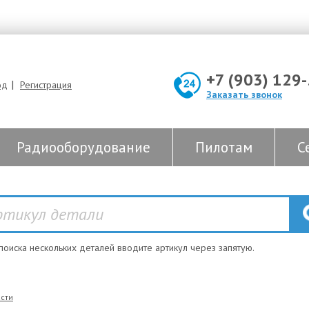
+7 (903) 129
|
од
Регистрация
Заказать звонок
Радиооборудование
Пилотам
С
 поиска нескольких деталей вводите артикул через запятую.
сти