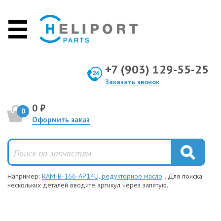
+7 (903) 129-55-25
Заказать звонок
0 ₽
0
Оформить заказ
Например:
RAM-B-166-AP14U, редукторное масло
. Для поиска
нескольких деталей вводите артикул через запятую.