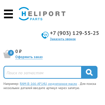
+7 (903) 129-55-25
Заказать звонок
0 ₽
0
Оформить заказ
Например:
RAM-B-166-AP14U, редукторное масло
. Для поиска
нескольких деталей вводите артикул через запятую.