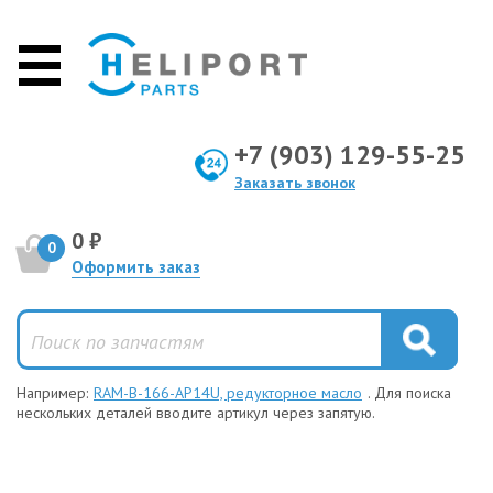
+7 (903) 129-55-25
Заказать звонок
0 ₽
0
Оформить заказ
Например:
RAM-B-166-AP14U, редукторное масло
. Для поиска
нескольких деталей вводите артикул через запятую.