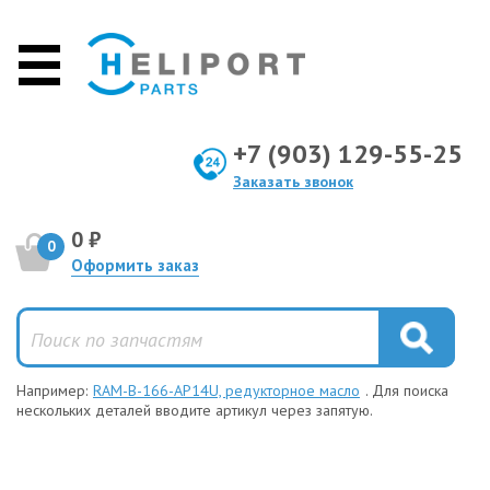
+7 (903) 129-55-25
Заказать звонок
0 ₽
0
Оформить заказ
Например:
RAM-B-166-AP14U, редукторное масло
. Для поиска
нескольких деталей вводите артикул через запятую.