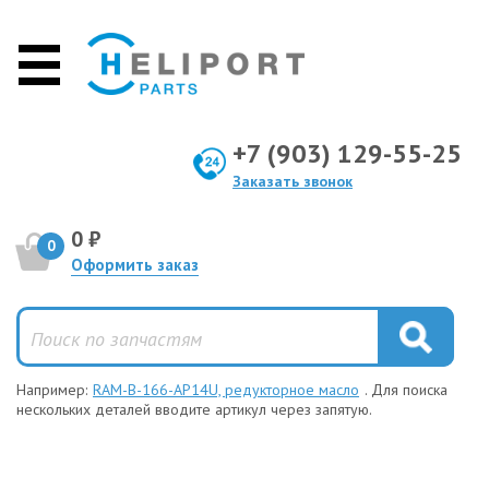
+7 (903) 129-55-25
Заказать звонок
0 ₽
0
Оформить заказ
Например:
RAM-B-166-AP14U, редукторное масло
. Для поиска
нескольких деталей вводите артикул через запятую.