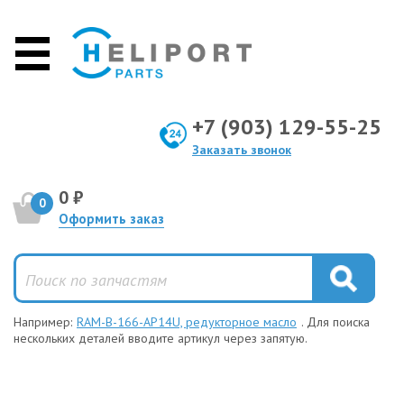
+7 (903) 129-55-25
Заказать звонок
0 ₽
0
Оформить заказ
Например:
RAM-B-166-AP14U, редукторное масло
. Для поиска
нескольких деталей вводите артикул через запятую.