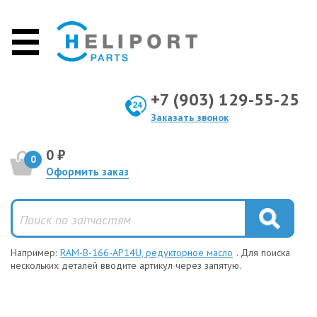
+7 (903) 129-55-25
Заказать звонок
0 ₽
0
Оформить заказ
Например:
RAM-B-166-AP14U, редукторное масло
. Для поиска
нескольких деталей вводите артикул через запятую.