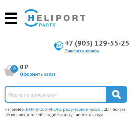
+7 (903) 129-55-25
Заказать звонок
0 ₽
0
Оформить заказ
Например:
RAM-B-166-AP14U, редукторное масло
. Для поиска
нескольких деталей вводите артикул через запятую.