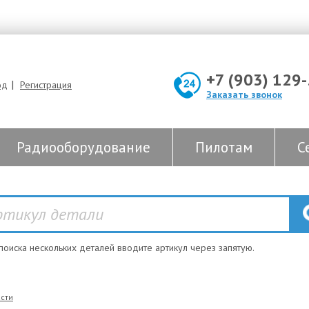
+7 (903) 129
|
од
Регистрация
Заказать звонок
Радиооборудование
Пилотам
С
 поиска нескольких деталей вводите артикул через запятую.
сти