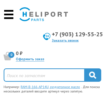
+7 (903) 129-55-25
Заказать звонок
0 ₽
0
Оформить заказ
Например:
RAM-B-166-AP14U, редукторное масло
. Для поиска
нескольких деталей вводите артикул через запятую.