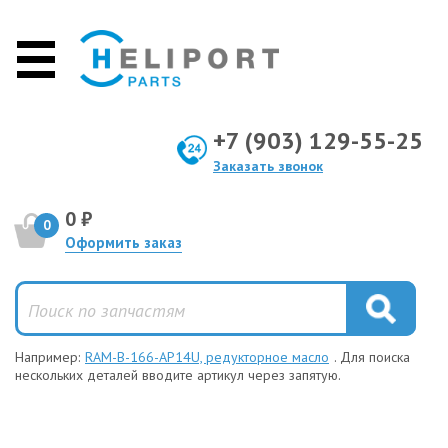
+7 (903) 129-55-25
Заказать звонок
0 ₽
0
Оформить заказ
Например:
RAM-B-166-AP14U, редукторное масло
. Для поиска
нескольких деталей вводите артикул через запятую.