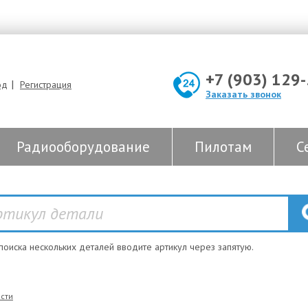
+7 (903) 129
|
од
Регистрация
Заказать звонок
Радиооборудование
Пилотам
С
 поиска нескольких деталей вводите артикул через запятую.
сти