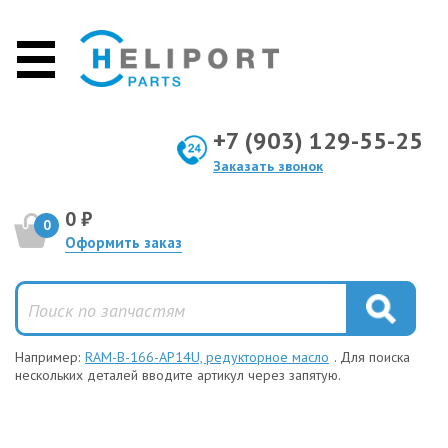
+7 (903) 129-55-25
Заказать звонок
0 ₽
0
Оформить заказ
Например:
RAM-B-166-AP14U, редукторное масло
. Для поиска
нескольких деталей вводите артикул через запятую.