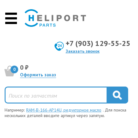
+7 (903) 129-55-25
Заказать звонок
0 ₽
0
Оформить заказ
Например:
RAM-B-166-AP14U, редукторное масло
. Для поиска
нескольких деталей вводите артикул через запятую.