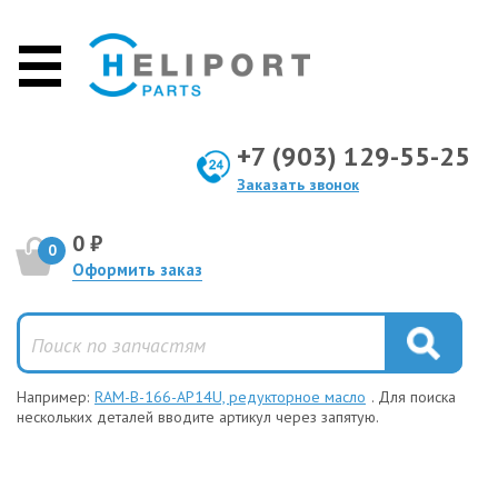
+7 (903) 129-55-25
Заказать звонок
0 ₽
0
Оформить заказ
Например:
RAM-B-166-AP14U, редукторное масло
. Для поиска
нескольких деталей вводите артикул через запятую.