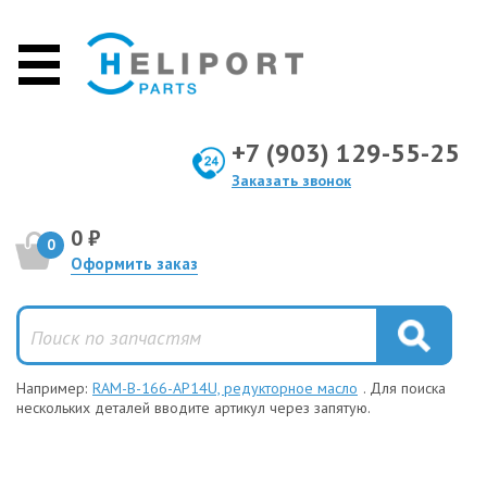
+7 (903) 129-55-25
Заказать звонок
0 ₽
0
Оформить заказ
Например:
RAM-B-166-AP14U, редукторное масло
. Для поиска
нескольких деталей вводите артикул через запятую.