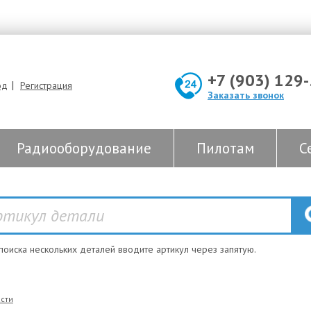
+7 (903) 129
|
од
Регистрация
Заказать звонок
Радиооборудование
Пилотам
С
 поиска нескольких деталей вводите артикул через запятую.
сти