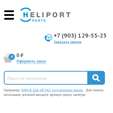
+7 (903) 129-55-25
Заказать звонок
0 ₽
0
Оформить заказ
Например:
RAM-B-166-AP14U, редукторное масло
. Для поиска
нескольких деталей вводите артикул через запятую.