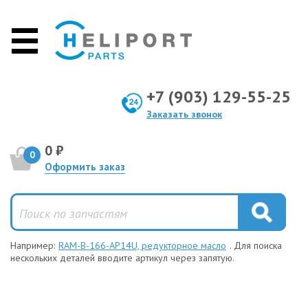
+7 (903) 129-55-25
Заказать звонок
0 ₽
0
Оформить заказ
Например:
RAM-B-166-AP14U, редукторное масло
. Для поиска
нескольких деталей вводите артикул через запятую.