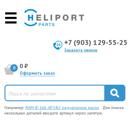
+7 (903) 129-55-25
Заказать звонок
0 ₽
0
Оформить заказ
Например:
RAM-B-166-AP14U, редукторное масло
. Для поиска
нескольких деталей вводите артикул через запятую.