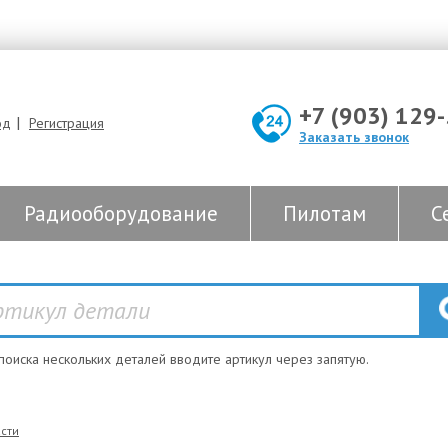
+7 (903) 129
|
од
Регистрация
Заказать звонок
Радиооборудование
Пилотам
С
 поиска нескольких деталей вводите артикул через запятую.
сти