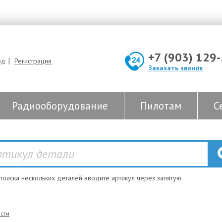
+7 (903) 129
|
од
Регистрация
Заказать звонок
Радиооборудование
Пилотам
С
 поиска нескольких деталей вводите артикул через запятую.
сти