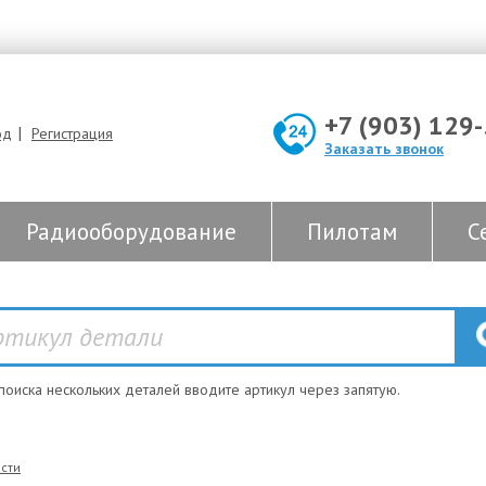
+7 (903) 129
|
од
Регистрация
Заказать звонок
Радиооборудование
Пилотам
С
 поиска нескольких деталей вводите артикул через запятую.
сти