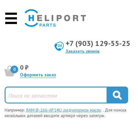
+7 (903) 129-55-25
Заказать звонок
0 ₽
0
Оформить заказ
Например:
RAM-B-166-AP14U, редукторное масло
. Для поиска
нескольких деталей вводите артикул через запятую.